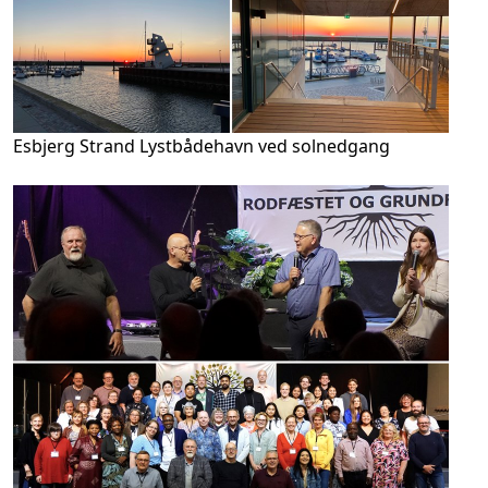
Esbjerg Strand Lystbådehavn ved solnedgang