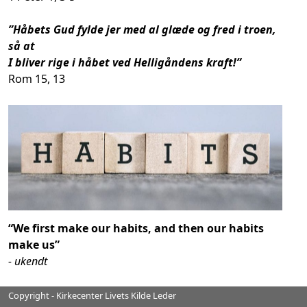
”Håbets Gud fylde jer med al glæde og fred i troen,
så at
I bliver rige i håbet ved Helligåndens kraft!
”
Rom 15, 13
“We first make our habits, and then our habits
make us”
- ukendt
Copyright - Kirkecenter Livets Kilde Leder