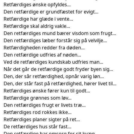
Retfærdiges ønske opfyldes...
Den retfærdige er grundfæstet for evigt...
Retfærdige har glæde i vente...
Retfærdige skal aldrig vakle...
Den retfærdiges mund bærer visdom som frugt...
Den retfærdiges læber forstår sig på velvilje...
Retfærdigheden redder fra døden...
Den retfærdige udfries af nøden...
Ved de retfærdiges kundskab udfries man...
Når det går de retfærdige godt fryder byen sig...
Den, der sår retfærdighed, opnår varig løn...
Den, der står fast på retfærdighed, hører livet til...
Retfærdiges ønske fører kun til godt...
Retfærdige grønnes som løv...
Den retfærdiges frugt er livets træ...
Retfærdiges rod rokkes ikke...
Retfærdiges planer sigter på ret...
De retfærdiges hus står fast...
Den retfærdige har omsorg for sit kvæg...