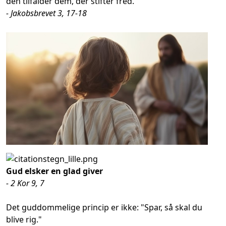
den tilfalder dem, der stifter fred.
- Jakobsbrevet 3, 17-18
Gud elsker en glad giver
- 2 Kor 9, 7
Det guddommelige princip er ikke: "Spar, så skal du
blive rig."