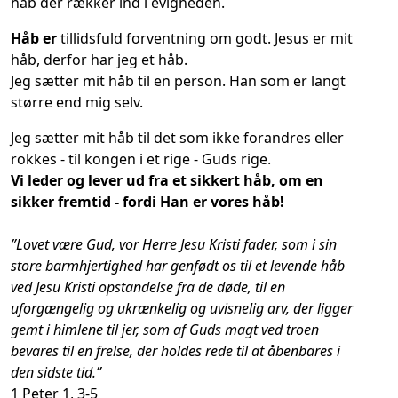
håb der rækker ind i evigheden.
Håb er
tillidsfuld forventning om godt. Jesus er mit
håb, derfor har jeg et håb.
Jeg sætter mit håb til en person. Han som er langt
større end mig selv.
Jeg sætter mit håb til det som ikke forandres eller
rokkes - til kongen i et rige - Guds rige.
Vi leder og lever ud fra et sikkert håb, om en
sikker fremtid - fordi Han er vores håb!
”Lovet være Gud, vor Herre Jesu Kristi fader, som i sin
store barmhjertighed har genfødt os til et levende håb
ved Jesu Kristi opstandelse fra de døde, til en
uforgængelig og ukrænkelig og uvisnelig arv, der ligger
gemt i himlene til jer, som af Guds magt ved troen
bevares til en frelse, der holdes rede til at åbenbares i
den sidste tid.”
1 Peter 1, 3-5